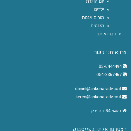
יום הולדת
ילדים
מורים וגננות
מגנטים
דברו איתנו
צרו איתנו קשר
03-6444494
054-3367467
daniel@ankona-adv.co.il
keren@ankona-adv.co.il
האגוז 84 נוה ירק
הצטרפו אלינו בפייסבוק