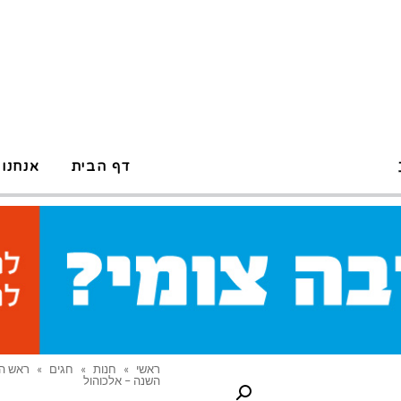
דף הבית
אנחנו 
ראשי
»
חנות
»
חגים
»
ראש ה
השנה – אלכוהול