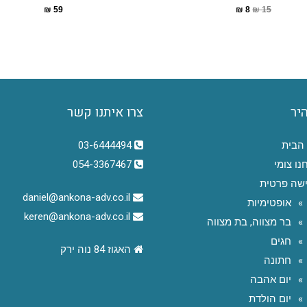
₪
59
₪
8
₪
15
היר
צרו איתנו קשר
הבית
03-6444494
נו צומי
054-3367467
שה פרטית
daniel@ankona-adv.co.il
אופטימיות
keren@ankona-adv.co.il
בר מצווה, בת מצווה
חגים
האגוז 84 נוה ירק
חתונה
יום אהבה
יום הולדת