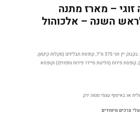
 זוגי – מארז מתנה
לראש השנה – אלכוהול
ערכת סנגרייה מעוצבת המכילה: בקבוק יין זוגי 375 מ"ל, קופסת תבלינים (מקלות קינמון,
, קופסת פירות (חליטת סיידר פירות ותפוזים) וקופסא
ליח או באיסוף עצמי מנווה ירק
עלי צרכים מיוחדים