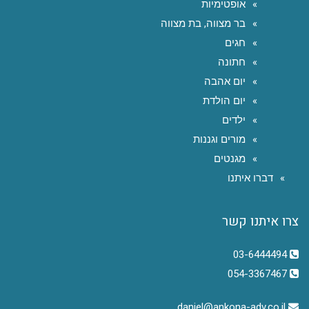
אופטימיות
בר מצווה, בת מצווה
חגים
חתונה
יום אהבה
יום הולדת
ילדים
מורים וגננות
מגנטים
דברו איתנו
צרו איתנו קשר
03-6444494
054-3367467
daniel@ankona-adv.co.il