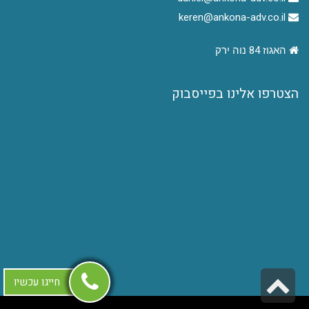
keren@ankona-adv.co.il
האגוז 84 נוה ירק
הצטרפו אלינו בפייסבוק
גלילה
חייגו עכשיו
לראש