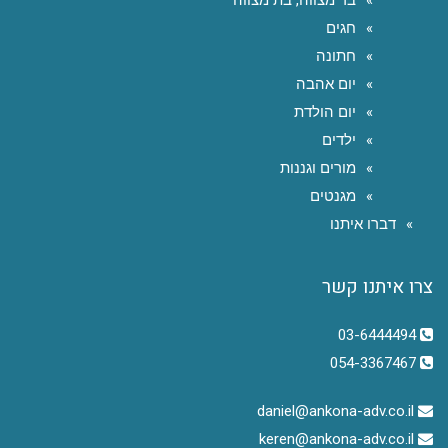
חגים
חתונה
יום אהבה
יום הולדת
ילדים
מורים וגננות
מגנטים
דברו איתנו
צרו איתנו קשר
03-6444494
054-3367467
daniel@ankona-adv.co.il
keren@ankona-adv.co.il