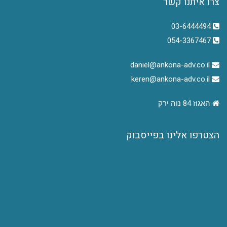
צרו איתנו קשר
03-6444494
054-3367467
daniel@ankona-adv.co.il
keren@ankona-adv.co.il
האגוז 84 נוה ירק
הצטרפו אלינו בפייסבוק