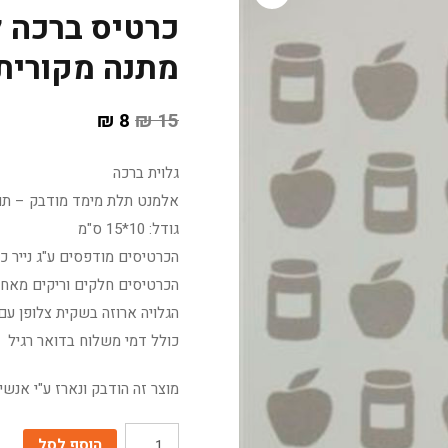
כרטיס ברכה ל
מתנה מקורית
₪
8
₪
15
גלוית ברכה
אלמנט תלת מימד מודבק – תות
גודל: 10*15 ס"מ
הכרטיסים מודפסים ע"ג נייר כרומו 350 גר' גימור ל
הכרטיסים חלקים וריקים מאחו
הגלויה ארוזה בשקית צלופן עם
כולל דמי משלוח בדואר רגיל
מוצר זה הודבק ונארז ע"י אנש
כמות
הוסף לסל