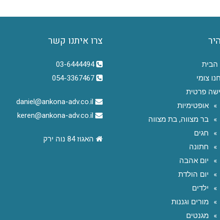
היר
צרו איתנו קשר
הבית
03-6444494
נו צומי
054-3367467
שה פרטית
daniel@ankona-adv.co.il
אופטימיות
keren@ankona-adv.co.il
בר מצווה, בת מצווה
חגים
האגוז 84 נוה ירק
חתונה
יום אהבה
יום הולדת
ילדים
מורים וגננות
מגנטים