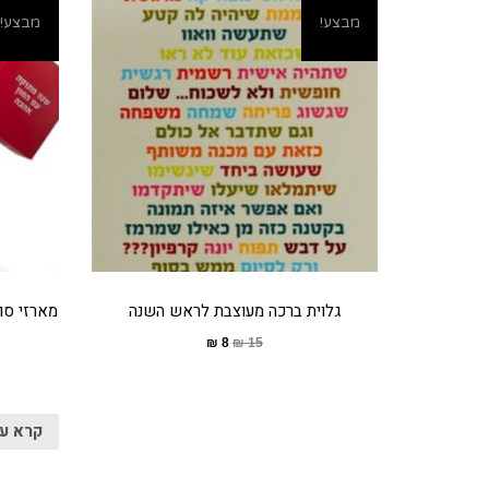
מבצע!
מבצע!
מוצרים קשורים
גלוית ברכה מעוצבת לראש השנה
מארזי סו
₪
8
₪
15
קרא ע