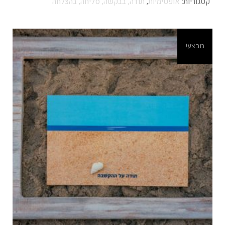
קטגוריות:
אופטימיות
,
תודה, בבקשה, סליחה, בהצלחה
מבצע!