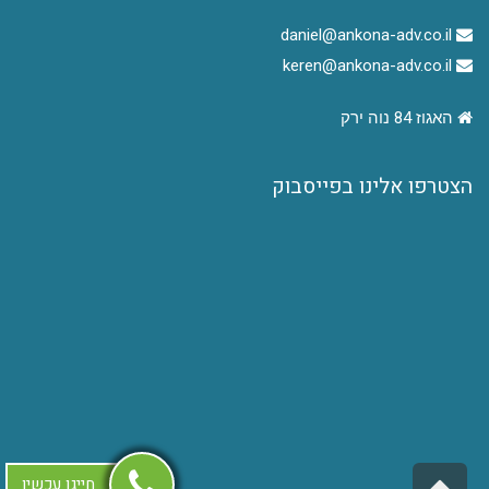
daniel@ankona-adv.co.il
keren@ankona-adv.co.il
האגוז 84 נוה ירק
הצטרפו אלינו בפייסבוק
גלילה
חייגו עכשיו