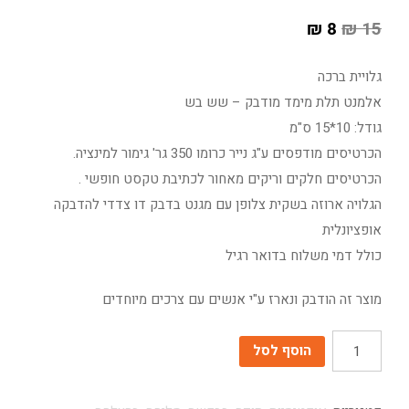
₪
8
₪
15
גלויית ברכה
אלמנט תלת מימד מודבק – שש בש
גודל: 10*15 ס"מ
הכרטיסים מודפסים ע"ג נייר כרומו 350 גר' גימור למינציה.
הכרטיסים חלקים וריקים מאחור לכתיבת טקסט חופשי .
הגלויה ארוזה בשקית צלופן עם מגנט בדבק דו צדדי להדבקה
אופציונלית
כולל דמי משלוח בדואר רגיל
מוצר זה הודבק ונארז ע"י אנשים עם צרכים מיוחדים
כמות
הוסף לסל