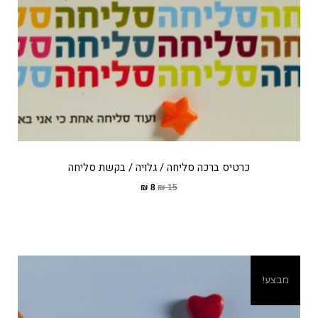
כרטיס ברכה סליחה / גלויה / בקשת סליחה
₪
8
₪
15
מבצע!