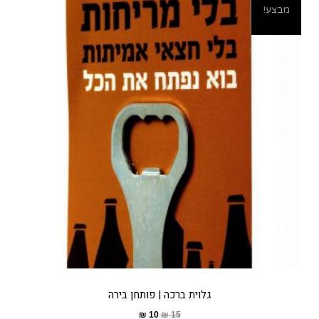
מבצע!
גלוית ברכה | פותחן בירה
₪
10
₪
15