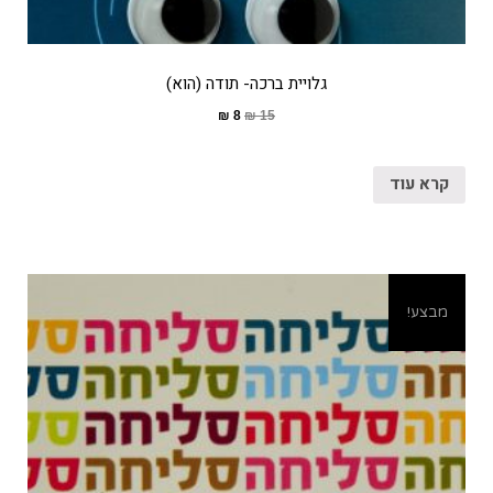
גלויית ברכה- תודה (הוא)
₪
8
₪
15
קרא עוד
מבצע!