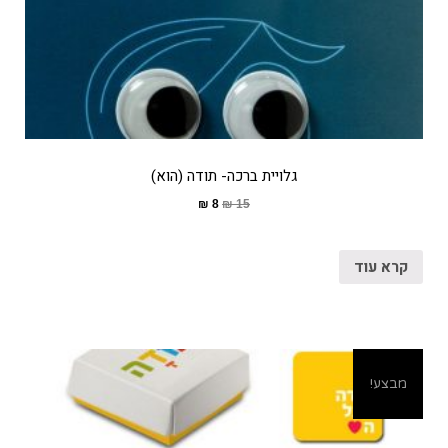
גלויית ברכה- תודה (הוא)
₪
8
₪
15
קרא עוד
מבצע!