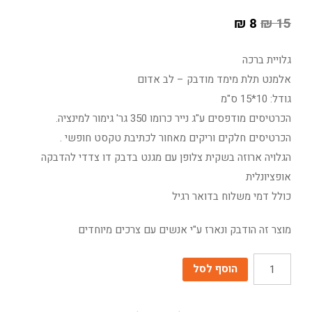
₪
8
₪
15
גלויית ברכה
אלמנט תלת מימד מודבק – לב אדום
גודל: 10*15 ס"מ
הכרטיסים מודפסים ע"ג נייר כרומו 350 גר' גימור למינציה.
הכרטיסים חלקים וריקים מאחור לכתיבת טקסט חופשי .
הגלויה ארוזה בשקית צלופן עם מגנט בדבק דו צדדי להדבקה
אופציונלית
כולל דמי משלוח בדואר רגיל
מוצר זה הודבק ונארז ע"י אנשים עם צרכים מיוחדים
כמות
הוסף לסל