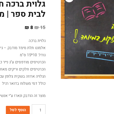
גלוית ברכה ח
לבית ספר | מ
₪
8
₪
15
גלוית ברכה
אלמנט תלת מימד מודבק – גיר
גודל: 10*15 ס"מ
הכרטיסים מודפסים ע"ג נייר כרומו 350 גר' גימור ל
הכרטיסים חלקים וריקים מאחו
הגלויה ארוזה בשקית צלופן עם
כולל דמי משלוח בדואר רגיל
מוצר זה הודבק ונארז ע"י אנש
כמות
הוסף לסל