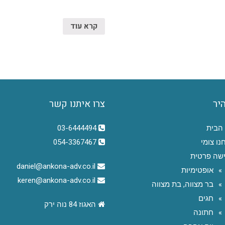
קרא עוד
היר
צרו איתנו קשר
הבית
03-6444494
נו צומי
054-3367467
שה פרטית
daniel@ankona-adv.co.il
אופטימיות
keren@ankona-adv.co.il
בר מצווה, בת מצווה
חגים
האגוז 84 נוה ירק
חתונה