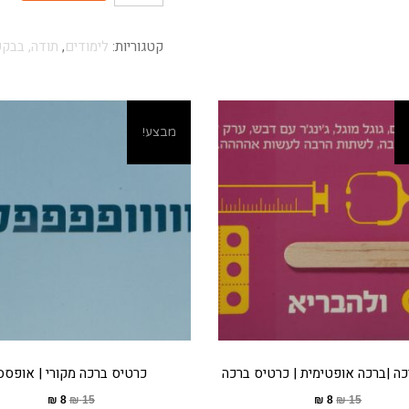
קטגוריות:
לימודים
,
תודה, בבקש
מבצע!
כה |ברכה אופטימית | כרטיס ברכה
כרטיס ברכה מקורי | אופסס
₪
8
₪
15
₪
8
₪
15