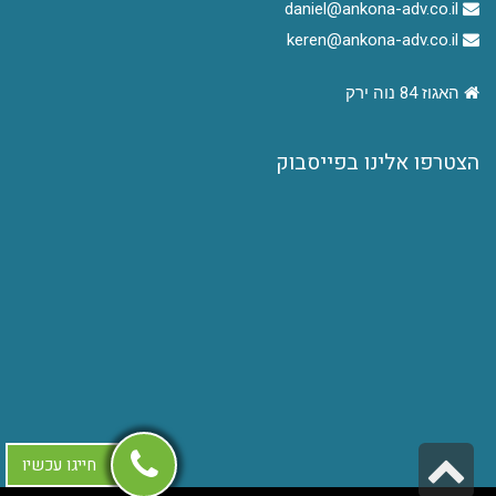
daniel@ankona-adv.co.il
keren@ankona-adv.co.il
האגוז 84 נוה ירק
הצטרפו אלינו בפייסבוק
גלילה
חייגו עכשיו