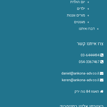
יום הולדת
ילדים
מורים וגננות
מגנטים
דברו איתנו
צרו איתנו קשר
03-6444494
054-3367467
daniel@ankona-adv.co.il
keren@ankona-adv.co.il
האגוז 84 נוה ירק
הצטרפו אלינו בפייסבוק