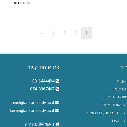
₪
15
₪
20
→
4
3
2
1
היר
צרו איתנו קשר
הבית
03-6444494
נו צומי
054-3367467
שה פרטית
daniel@ankona-adv.co.il
אופטימיות
keren@ankona-adv.co.il
בר מצווה, בת מצווה
חגים
האגוז 84 נוה ירק